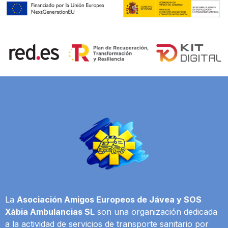
La
Asociación Amigos Europeos de Jávea y SOS
Xàbia Ambulancias SL
son una organización dedicada
a la actividad de servicios de transporte sanitario por